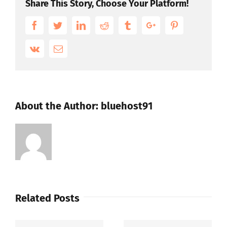
Share This Story, Choose Your Platform!
Facebook
Twitter
Linkedin
Reddit
Tumblr
Google+
Pinterest
Vk
Email
About the Author:
bluehost91
Related Posts